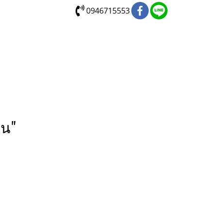
0946715553
อน"