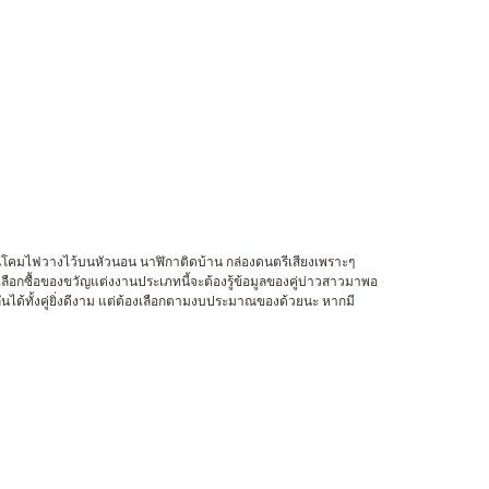
จเป็นโคมไฟวางไว้บนหัวนอน นาฬิกาติดบ้าน กล่องดนตรีเสียงเพราะๆ
ลือกซื้อของขวัญแต่งงานประเภทนี้จะต้องรู้ข้อมูลของคู่บ่าวสาวมาพอ
กันได้ทั้งคู่ยิ่งดีงาม แต่ต้องเลือกตามงบประมาณของด้วยนะ หากมี