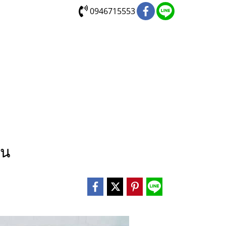
0946715553
ัน