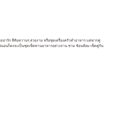
ลายน่ารัก สีสันหวานๆ สวยงาม หรือชุดเครื่องครัวทำอาหาร แต่หากคู่
แน่นอนก็คงจะเป็นชุดเซ็ตทานอาหารอย่างจาน ชาม ช้อนส้อม เซ็ตคู่กัน