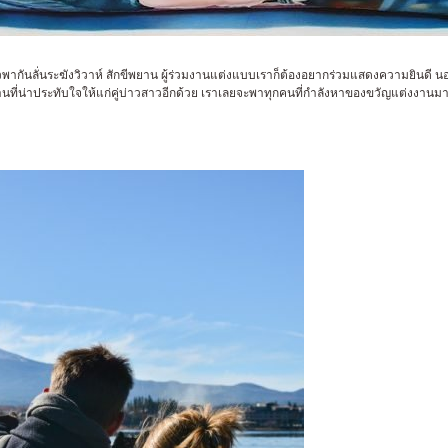
วพากันลั่นระฆังวิวาห์ สักขีพยาน ผู้ร่วมงานแต่งแบบเราก็ต้องอยากร่วมแสดงความยินดี 
านที่น่าประทับใจให้แก่คู่บ่าวสาวอีกด้วย เราเลยจะพาทุกคนที่กำลังหาของขวัญแต่งงานมา