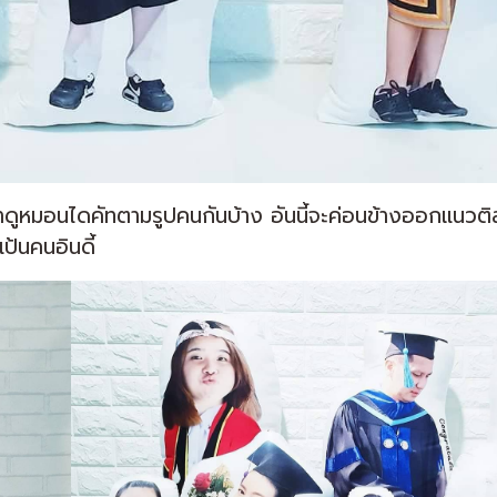
าดูหมอนไดคัทตามรูปคนกันบ้าง อันนี้จะค่อนข้างออกแนวติ
เป้นคนอินดี้