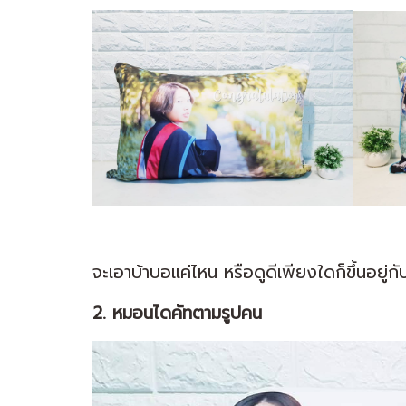
จะเอาบ้าบอแค่ไหน หรือดูดีเพียงใดก็ขึ้นอยู่
2. หมอนไดคัทตามรูปคน