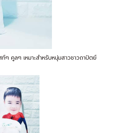
สท์ๆ คูลๆ เหมาะสำหรับหนุ่มสาวชาวถาปัตย์