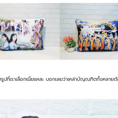
กับรูปที่เราเลือกเนี่ยแหละ บอกเลยว่าเหล่าบัญณฑิตทั้งหลาย